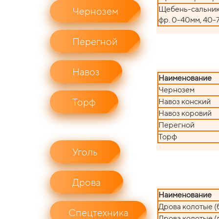
Щебень-сальник 
Чернозем
фр. 0-40мм, 40-
Перегной
Навоз
Наименование
Чернозем
Торф
Навоз конский
Навоз коровий
Перегной
Торф
Уголь
Дрова
Наименование
Дрова колотые (
Спецтехника
Дрова колотые (