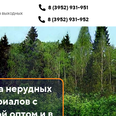
8 (3952) 931-951
з выходных
8 (3952) 931-952
а нерудных
риалов c
й оптом и в