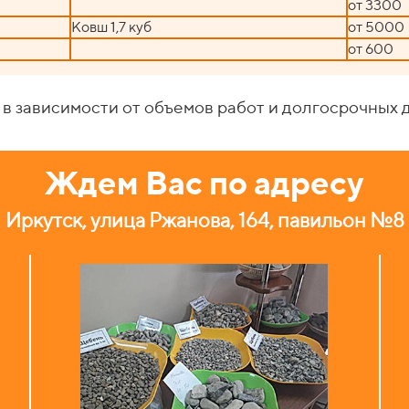
от 3300
Ковш 1,7 куб
от 5000
от 600
 в зависимости от объемов работ и долгосрочных 
Ждем Вас по адресу
Иркутск, улица Ржанова, 164, павильон №8