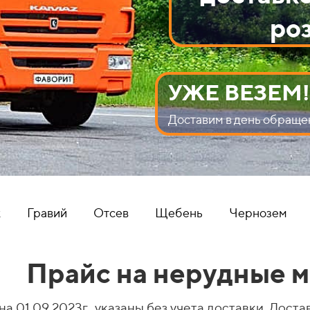
ро
УЖЕ ВЕЗЕМ
Доставим в день обраще
к
Гравий
Отсев
Щебень
Чернозем
Прайс на нерудные 
на 01.09.2023г. указаны без учета доставки. Доста