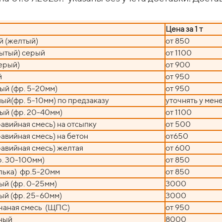
Цена за 1 т
й (желтый)
от 850
мытый) серый
от 1100
ерый)
от 900
й
от 950
ый (фр. 5-20мм)
от 950
й(фр. 5-10мм) по предзаказу
уточнять у ме
ый (фр. 20-40мм)
от 1100
авийная смесь) на отсыпку
от 500
авийная смесь) на бетон
от650
авийная смесь) желтая
от 600
р. 30-100мм)
от 850
алька) фр.5-20мм
от 850
й (фр. 0-25мм)
3000
ый (фр. 25-60мм)
3000
аная смесь (ЩПС)
от 950
ный
8000