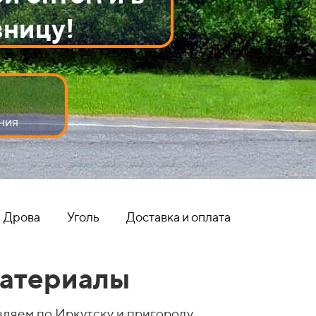
зницу!
!
ния
Дрова
Уголь
Доставка и оплата
материалы
вляем по Иркутску и пригороду.