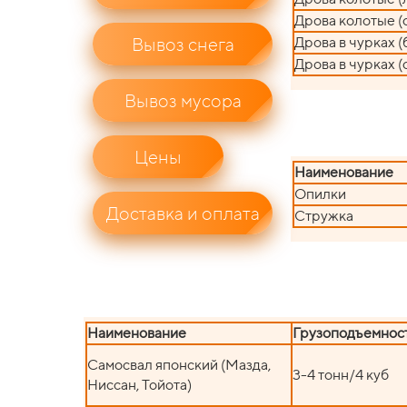
Дрова колотые (
Вывоз снега
Дрова в чурках (
Дрова в чурках (
Вывоз мусора
Цены
Наименование
Опилки
Доставка и оплата
Стружка
Наименование
Грузоподъемност
Самосвал японский (Мазда,
3-4 тонн/4 куб
Ниссан, Тойота)