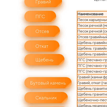
Гравий
Наименование
ПГС
Песок карьерны
Песок речной (
Отсев
Песок речной (с
Отсев гравийны
Щебень гравийн
Откат
Щебень гравийны
Щебень гравийн
Щебень
ПГС (песчано-гр
ПГС (песчано-гр
ПГС (песчано-гр
Гравий (камни ф
Бутовый камень
Гравий, откат (г
Щебень гранитны
Щебень гранитн
Скальник
Щебеночно-песч
Щебень мрамор