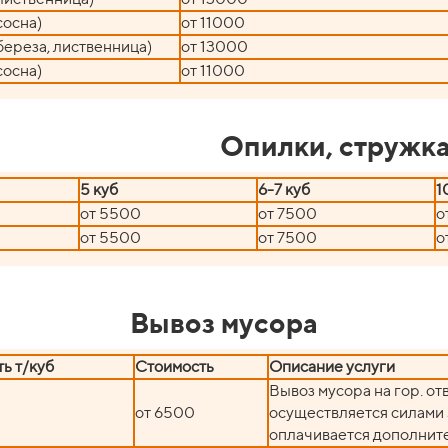
сосна)
от 11000
береза, лиственница)
от 13000
сосна)
от 11000
Опилки, стружк
5 куб
6-7 куб
1
от 5500
от 7500
о
от 5500
от 7500
о
Вывоз мусора
ь т/куб
Стоимость
Описание услуги
Вывоз мусора на гор. от
от 6500
осуществляется силами 
оплачивается дополнит